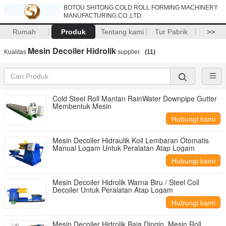
BOTOU SHITONG COLD ROLL FORMING MACHINERY
MANUFACTURING CO.,LTD
Rumah
Produk
Tentang kami
Tur Pabrik
>>
Mesin Decoiler Hidrolik
Kualitas
supplier.
(11)
Cold Steel Roll Mantan RainWater Downpipe Gutter
Membentuk Mesin
Hubungi kami
Mesin Decoiler Hidraulik Koil Lembaran Otomatis
Manual Logam Untuk Peralatan Atap Logam
Hubungi kami
Mesin Decoiler Hidrolik Warna Biru / Steel Coil
Decoiler Untuk Peralatan Atap Logam
Hubungi kami
Mesin Decoiler Hidrolik Baja Dingin, Mesin Roll