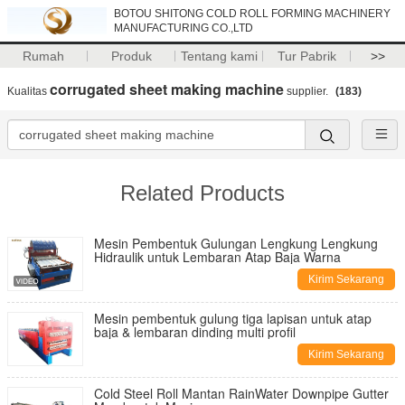
BOTOU SHITONG COLD ROLL FORMING MACHINERY
MANUFACTURING CO.,LTD
Rumah
Produk
Tentang kami
Tur Pabrik
>>
corrugated sheet making machine
Kualitas
supplier.
(183)
Related Products
Mesin Pembentuk Gulungan Lengkung Lengkung
Hidraulik untuk Lembaran Atap Baja Warna
Kirim Sekarang
Mesin pembentuk gulung tiga lapisan untuk atap
baja & lembaran dinding multi profil
Kirim Sekarang
Cold Steel Roll Mantan RainWater Downpipe Gutter